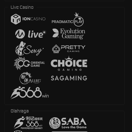
Live Casino
Olahraga