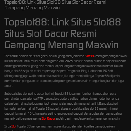
Topslot88: Link Situs Slot88 Situs Slot Gacor Resmi
Gampang Menang Maxwin
Topslot88: Link Situs Slot88
Situs Slot Gacor Resmi
Gampang Menang Maxwin
Topslot88 adalah situs slot gacor hari ini yang menyediakan
Slot88
resmi gampang maxwin
klik link daftar untuk mulai bermain game viral 2025. Slot88 saat ini sudah menjadi situs slot
online gacor terbaik yang bisa membuat peluang menang maxwin semakin besar. Bukan
hanya slot88 saja, situs slot terpercaya seperti Pragmatic Play, Habanero, PG Soft,
Microgaming juga wajib anda coba mainkan jika ingin menjadi kaya. Topslot88 di jamin
memberikan pengalaman bermain paling mengesankan selain menguntungkan dan juga
aman.
Sebagai situs slot paling gacor hari ini, Topslot88 juga memberikan kemudahan para
pemain dengan adanya RTP yang selalu update setiap hari untuk memudahkan anda
dalam bermain sekaligus menjadi referensi slot mudah menang hari ini. Banyak sekali
kemudahan bermain di Topslot88 seperti, akses mudah ke situs slot88 resmi, minimal
deposit termurah 10rb, transaksi paling lengkap slot deposit dana pulsa, dan yang paling
menarik yaitu semua game
Slot Gacor
sudah pasti mendapakan kemenangan maxwin.
Situs
Slot
Topslot88 sangat mememtingkan kecepatan dan kualitas yang diberikan.