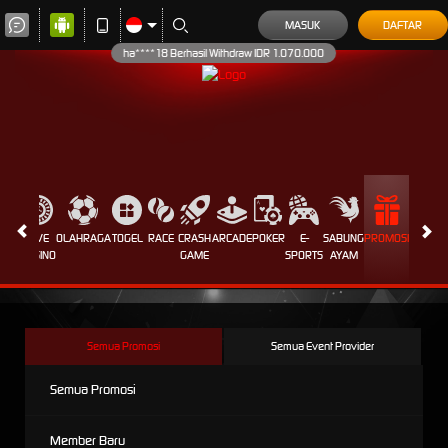
MASUK
DAFTAR
ha****18 Berhasil Withdraw IDR 1.070.000
LOTS
LIVE
OLAHRAGA
TOGEL
RACE
CRASH
ARCADE
POKER
E-
SABUNG
PROMOSI
CASINO
GAME
SPORTS
AYAM
Semua Promosi
Semua Event Provider
Semua Promosi
Member Baru