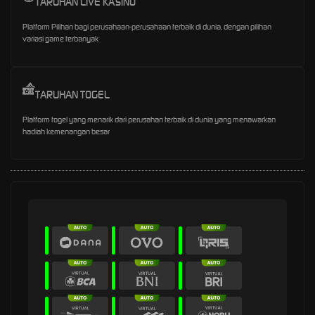
TARUHAN LIVE KASINO
Platform Pilihan bagi perusahaan-perusahaan terbaik di dunia, dengan pilihan
variasi game terbanyak
TARUHAN TOGEL
Platform togel yang menarik dari perusahan terbaik di dunia yang menawarkan
hadiah kemenangan besar