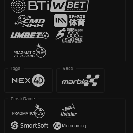
Togel
Race
Crash Game