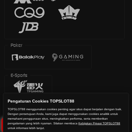
Poker
E-Sports
Pengaturan Cookies TOPSLOT88
Sabung Ayam
TOPSLOT88 menggunakan cookies penting agar situs dapat berjalan dengan baik.
Tap Me!
Dengan persetujuan Anda, kami juga dapat menggunakan cookies analitik untuk
memahami penggunaan situs, meningkatkan performa, serta memberikan
pengalaman yang lebih nyaman. Silakan membaca
Kebijakan Privasi TOPSLOT88
untuk informasi lebih lanjut.