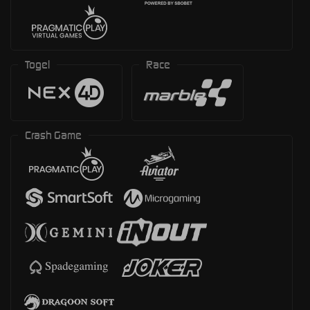
Togel
Race
Crash Game