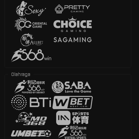
Olahraga