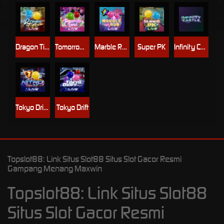
Dragon Tiger
Tomorrow land
Marble Run
Super PK
Infinity Castle
Tokyo Drift Nitro
Tokyo Drift
Topslot88: Link Situs Slot88 Situs Slot Gacor Resmi
Gampang Menang Maxwin
Topslot88: Link Situs Slot88
Situs Slot Gacor Resmi