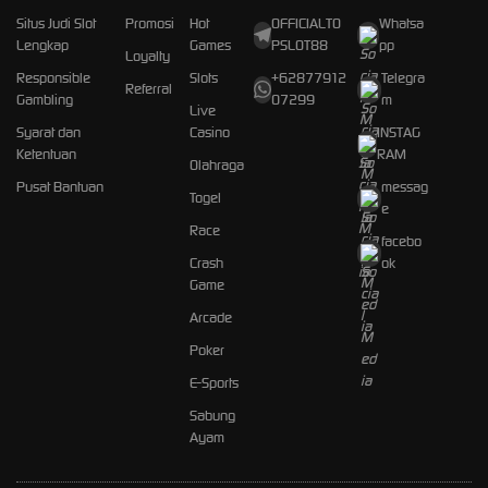
Situs Judi Slot
Promosi
Hot
OFFICIALTO
Whatsa
Lengkap
Games
PSLOT88
pp
Loyalty
Responsible
Slots
+62877912
Telegra
Referral
Gambling
07299
m
Live
Syarat dan
Casino
INSTAG
Ketentuan
RAM
Olahraga
Pusat Bantuan
messag
Togel
e
Race
facebo
Crash
ok
Game
Arcade
Poker
E-Sports
Sabung
Ayam