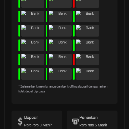
* Selama bank maintenance dan bank offline deposit dan penarikan
tidak dapat diproses
Deposit
Penarikan
Rata-rata 3 Menit
Rata-rata 5 Menit