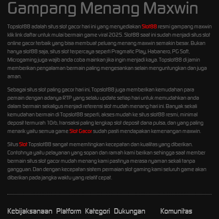
Gampang Menang Maxwin
Topslot88 adalah situs slot gacor hari ini yang menyediakan
Slot88
resmi gampang maxwin
klik link daftar untuk mulai bermain game viral 2025. Slot88 saat ini sudah menjadi situs slot
online gacor terbaik yang bisa membuat peluang menang maxwin semakin besar. Bukan
hanya slot88 saja, situs slot terpercaya seperti Pragmatic Play, Habanero, PG Soft,
Microgaming juga wajib anda coba mainkan jika ingin menjadi kaya. Topslot88 di jamin
memberikan pengalaman bermain paling mengesankan selain menguntungkan dan juga
aman.
Sebagai situs slot paling gacor hari ini, Topslot88 juga memberikan kemudahan para
pemain dengan adanya RTP yang selalu update setiap hari untuk memudahkan anda
dalam bermain sekaligus menjadi referensi slot mudah menang hari ini. Banyak sekali
kemudahan bermain di Topslot88 seperti, akses mudah ke situs slot88 resmi, minimal
deposit termurah 10rb, transaksi paling lengkap slot deposit dana pulsa, dan yang paling
menarik yaitu semua game
Slot Gacor
sudah pasti mendapakan kemenangan maxwin.
Situs
Slot
Topslot88 sangat mememtingkan kecepatan dan kualitas yang diberikan.
Contohnya yaitu pelayanan yang sopan dan ramah kami berikan sehingga saat member
bermain situs slot gacor mudah menang kami pastinya merasa nyaman sekali tanpa
gangguan. Dan dengan kecepatan sistem permaian slot gaming kami seluruh game akan
diberikan pada jangka waktu yang relatif cepat.
Kebijaksanaan
Platform
Kategori
Dukungan
Komunitas