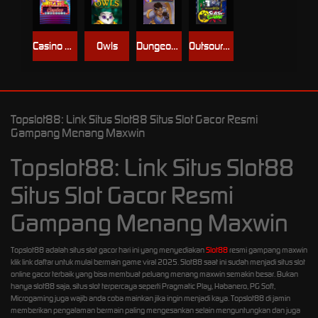
Casino Win Spin
Owls
Dungeon Quest
Outsourced: Slash Game
Topslot88: Link Situs Slot88 Situs Slot Gacor Resmi
Gampang Menang Maxwin
Topslot88: Link Situs Slot88
Situs Slot Gacor Resmi
Gampang Menang Maxwin
Topslot88 adalah situs slot gacor hari ini yang menyediakan
Slot88
resmi gampang maxwin
klik link daftar untuk mulai bermain game viral 2025. Slot88 saat ini sudah menjadi situs slot
online gacor terbaik yang bisa membuat peluang menang maxwin semakin besar. Bukan
hanya slot88 saja, situs slot terpercaya seperti Pragmatic Play, Habanero, PG Soft,
Microgaming juga wajib anda coba mainkan jika ingin menjadi kaya. Topslot88 di jamin
memberikan pengalaman bermain paling mengesankan selain menguntungkan dan juga