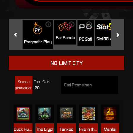
i
i
i
i
i
Facha
Fat Panda
Slot88 x PP
PG Soft
Pragmatic Play
NO LIMIT CITY
Semua
Top
Slots
permainan
20
Duck Hunters
The Crypt
Tanked
Fire in the Hole 3
Mental