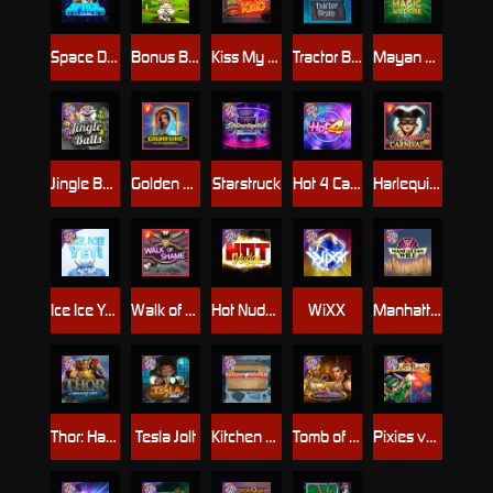
Space Donkey
Bonus Bunnies
Kiss My Chainsaw
Tractor Beam
Mayan Magic Wildfire
Jingle Balls
Golden Genie And The Walking Wilds
Starstruck
Hot 4 Cash
Harlequin Carnival
Ice Ice Yeti
Walk of Shame
Hot Nudge
WiXX
Manhattan Goes Wild
Thor: Hammer Time
Tesla Jolt
Kitchen Drama: Sushi Mania
Tomb of Nefertiti
Pixies vs Pirates