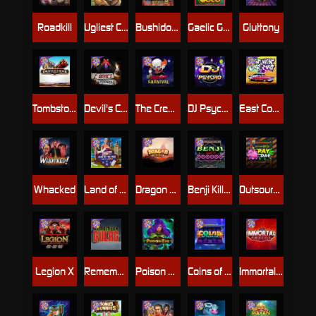
Roadkill
Ugliest Catch
Bushido Way xNudge
Gaelic Gold
Gluttony
Tombstone
Devil's Crossroad
The Creepy Carnival
DJ Psycho
East Coast Vs West Coast
Whacked
Land of the Free
Dragon Tribe
Benji Killed in Vegas
Outsourced: Payday
Legion X
Remember Gulag
Poison Eve
Coins of Fortune
Immortal Fruits