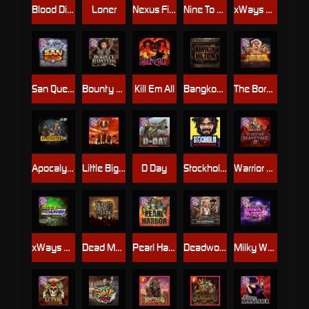
Blood Diamond
Loner
Nexus Fire In The Hole xBomb
Nine To Five
xWays Hoarder 2
San Quentin xWays
Bounty Hunters xNudge®
Kill Em All
Bangkok Hilton
The Border
Apocalypse Super xNudge
Little Bighorn
D Day
Stockholm Syndrome
Warrior Graveyard xNudge
xWays Hoarder xSplit
Dead Men Walking
Pearl Harbor
Deadwood xNudge
Milky Ways