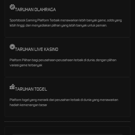
TARUHAN OLAHRAGA
Sportsbook Gaming Platform Terbaik menawarkan lebih banyak game, odds yang
lebih tinggi, dan menyediakan pilihan yang lebih banyak untuk pemain.
TARUHAN LIVE KASINO
Platform Pilihan bagi perusahaan-perusahaan terbaik di dunia, dengan pilihan
variasi game terbanyak
TARUHAN TOGEL
Platform togel yang menarik dari perusahan terbaik di dunia yang menawarkan
hadiah kemenangan besar