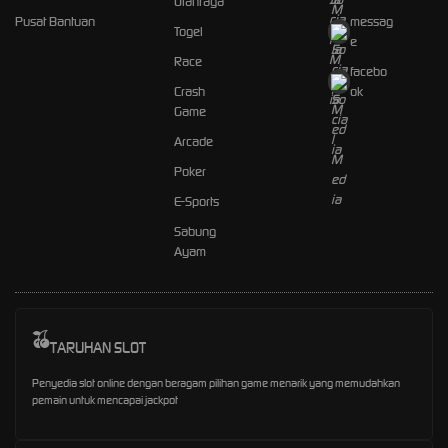
Olahraga
Pusat Bantuan
messag
Togel
e
Race
facebo
Crash
ok
Game
Arcade
Poker
E-Sports
Sabung
Ayam
TARUHAN SLOT
Penyedia slot online dengan beragam pilihan game menarik yang memudahkan
pemain untuk mencapai jackpot