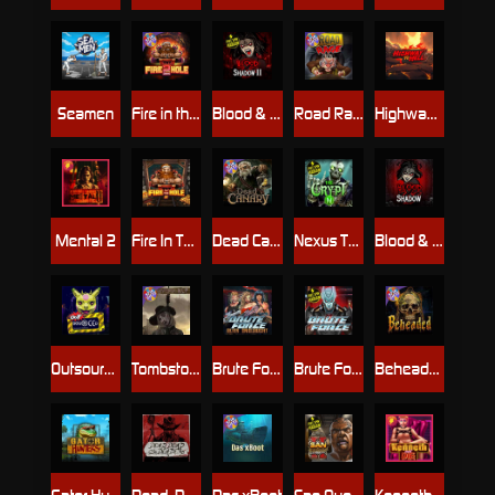
Seamen
Fire in the Hole 2
Blood & Shadow 2
Road Rage
Highway to Hell
Mental 2
Fire In The Hole xBomb
Dead Canary
Nexus The Crypt
Blood & Shadow
Outsourced
Tombstone RIP
Brute Force: Alien Onslaught
Brute Force
Beheaded