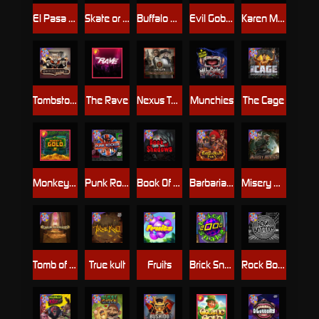
El Pasa Gunfight xNudge
Skate or Die
Buffalo Hunter
Evil Goblins xBomb
Karen Maneater
Tombstone No Mercy
The Rave
Nexus Tombstone RIP
Munchies
The Cage
Monkey's Gold xPays
Punk Rocker
Book Of Shadows
Barbarian Fury
Misery Mining
Tomb of Akhenaten
True kult
Fruits
Brick Snake 2000
Rock Bottom