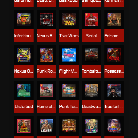
Gator Hunters
Dead, Dead, or Deader
Das xBoot
San Quentin 2: Death Row
Kenneth Must Die
Infectious 5 xWays
Nexus Blood & Shadow
Tsar Wars
Serial
Folsom Prison
Nexus Outsourced
Punk Rocker 2
Flight Mode
Tombstone Slaughter
Possessed
Disturbed
Home of the Brave
Punk Toilet
Deadwood R.I.P
True Grit Redemption