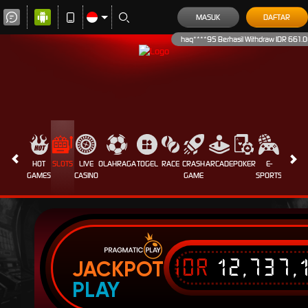
MASUK
DAFTAR
haq****95 Berhasil Withdraw IDR 661.
HOT
SLOTS
LIVE
OLAHRAGA
TOGEL
RACE
CRASH
ARCADE
POKER
E-
SABUN
GAMES
CASINO
GAME
SPORTS
AYAM
IDR
12,737,
JACKPOT
PLAY