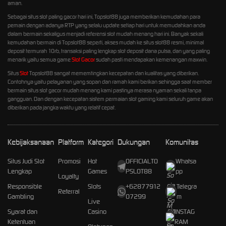
aman.
Sebagai situs slot paling gacor hari ini, Topslot88 juga memberikan kemudahan para
pemain dengan adanya RTP yang selalu update setiap hari untuk memudahkan anda
dalam bermain sekaligus menjadi referensi slot mudah menang hari ini. Banyak sekali
kemudahan bermain di Topslot88 seperti, akses mudah ke situs slot88 resmi, minimal
deposit termurah 10rb, transaksi paling lengkap slot deposit dana pulsa, dan yang paling
menarik yaitu semua game
Slot Gacor
sudah pasti mendapakan kemenangan maxwin.
Situs
Slot
Topslot88 sangat mememtingkan kecepatan dan kualitas yang diberikan.
Contohnya yaitu pelayanan yang sopan dan ramah kami berikan sehingga saat member
bermain situs slot gacor mudah menang kami pastinya merasa nyaman sekali tanpa
gangguan. Dan dengan kecepatan sistem permaian slot gaming kami seluruh game akan
diberikan pada jangka waktu yang relatif cepat.
Kebijaksanaan
Platform
Kategori
Dukungan
Komunitas
Situs Judi Slot
Promosi
Hot
OFFICIALTO
Whatsa
Lengkap
Games
PSLOT88
pp
Loyalty
Responsible
Slots
+62877912
Telegra
Referral
Gambling
07299
m
Live
Syarat dan
Casino
INSTAG
Ketentuan
RAM