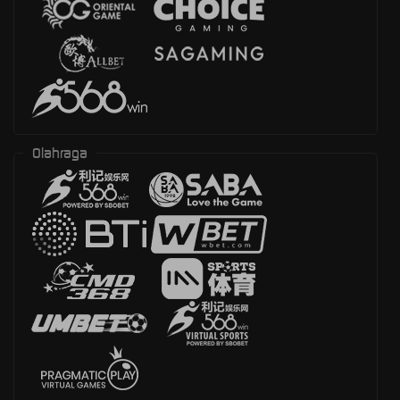
Olahraga