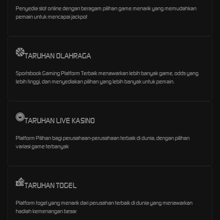
Penyedia slot online dengan beragam pilihan game menarik yang memudahkan
pemain untuk mencapai jackpot
TARUHAN OLAHRAGA
Sportsbook Gaming Platform Terbaik menawarkan lebih banyak game, odds yang
lebih tinggi, dan menyediakan pilihan yang lebih banyak untuk pemain.
TARUHAN LIVE KASINO
Platform Pilihan bagi perusahaan-perusahaan terbaik di dunia, dengan pilihan
variasi game terbanyak
TARUHAN TOGEL
Platform togel yang menarik dari perusahan terbaik di dunia yang menawarkan
hadiah kemenangan besar