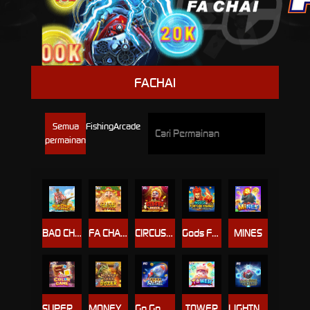
FACHAI
Semua
Fishing
Arcade
permainan
BAO CHUAN FISHING
FA CHAI DOZER
CIRCUS DOZER
Gods Fortune Fishing
MINES
SUPER COLOR GAME
MONEY TREE DOZER
Go Go Rise
TOWER
LIGHTNING BOMB