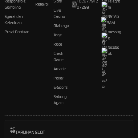
Responsible
Slots
+62877912
Telegra
Referral
Gambling
07299
m
Live
Syarat dan
Casino
INSTAG
Ketentuan
RAM
Olahraga
Pusat Bantuan
messag
Togel
e
Race
facebo
Crash
ok
Game
Arcade
Poker
E-Sports
Sabung
Ayam
TARUHAN SLOT