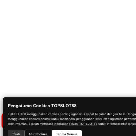
Tap Me!
Pengaturan Cookies TOPSLOT88
TOPSLOT88 menggunakan cookies penting agar situs dapat berjalan dengan baik. Dengan
menggunakan cookies analitik untuk memahami penggunaan situs, meningkatkan perform
lebih nyaman. Silakan membaca
Kebijakan Privasi TOPSLOT88
untuk informasi lebih lanjut
Tolak
Atur Cookies
Terima Semua