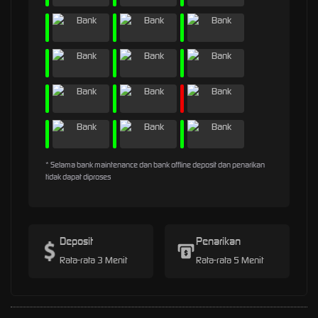
* Selama bank maintenance dan bank offline deposit dan penarikan
tidak dapat diproses
Deposit
Penarikan
Rata-rata 3 Menit
Rata-rata 5 Menit