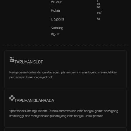
Arcade
Poker
E-Sports
Sabung
Ayam
TARUHAN SLOT
Penyedia slot online dengan beragam pilihan game menarik yang memudahkan
pemain untuk mencapai jackpot
TARUHAN OLAHRAGA
Sportsbook Gaming Platform Terbaik menawarkan lebih banyak game, odds yang
lebih tinggi, dan menyediakan pilihan yang lebih banyak untuk pemain.