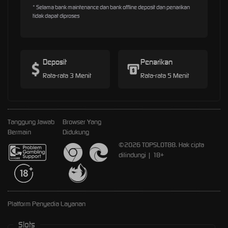
* Selama bank maintenance dan bank offline deposit dan penarikan
tidak dapat diproses
Deposit
Penarikan
Rata-rata 3 Menit
Rata-rata 5 Menit
Tanggung Jawab
Browser Yang
Bermain
Didukung
©2026 TOPSLOT88. Hak cipta
dilindungi | 18+
Platform Penyedia Layanan
Slots