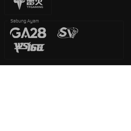
Sabung Ayam