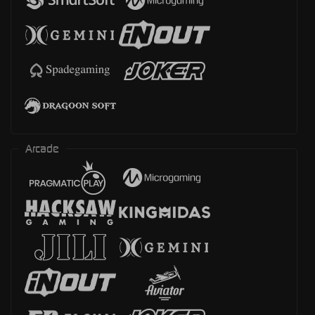
Arcade