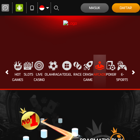
MASUK
DAFTAR
HOT
SLOTS
LIVE
OLAHRAGA
TOGEL
RACE
CRASH
ARCADE
POKER
E-
SABUN
GAMES
CASINO
GAME
SPORTS
AYAM