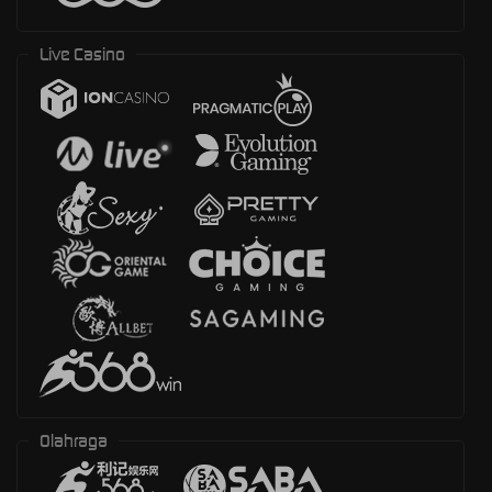
Live Casino
Olahraga